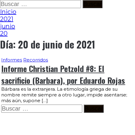
Ir
Buscar:
al
Inicio
contenido
2021
junio
20
Día:
20 de junio de 2021
Informes
Recorridos
Informe Christian Petzold #8: El
sacrificio (Barbara), por Eduardo Rojas
Bárbara es la extranjera. La etimología griega de su
nombre remite siempre a otro lugar, impide asentarse;
más aún, supone […]
Buscar: