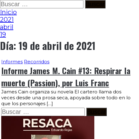
Ir
Buscar:
al
Inicio
contenido
2021
abril
19
Día:
19 de abril de 2021
Informes
Recorridos
Informe James M. Cain #13: Respirar la
muerte (Passion), por Luis Franc
James Cain organiza su novela El cartero llama dos
veces desde una prosa seca, apoyada sobre todo en lo
que los personajes […]
Buscar: