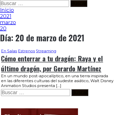
Ir
Buscar:
al
Inicio
contenido
2021
marzo
20
Día:
20 de marzo de 2021
En Salas
Estrenos
Streaming
Cómo enterrar a tu dragón: Raya y el
último dragón, por Gerardo Martínez
En un mundo post-apocalíptico, en una tierra inspirada
en las diferentes culturas del sudeste asiático, Walt Disney
Animation Studios presenta […]
Buscar: