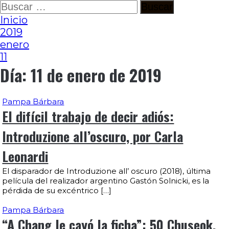
Ir
Buscar:
al
Inicio
contenido
2019
enero
11
Día:
11 de enero de 2019
Pampa Bárbara
El difícil trabajo de decir adiós:
Introduzione all’oscuro, por Carla
Leonardi
El disparador de Introduzione all’ oscuro (2018), última
película del realizador argentino Gastón Solnicki, es la
pérdida de su excéntrico […]
Pampa Bárbara
“A Chang le cayó la ficha”: 50 Chuseok,