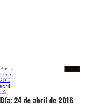
Ir
Buscar:
al
Inicio
contenido
2016
abril
24
Día:
24 de abril de 2016