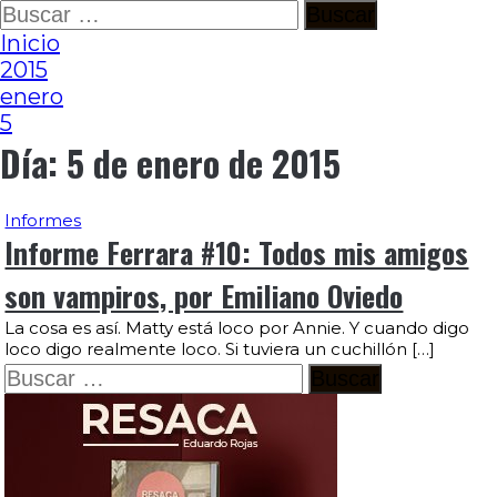
Ir
Buscar:
al
Inicio
contenido
2015
enero
5
Día:
5 de enero de 2015
Informes
Informe Ferrara #10: Todos mis amigos
son vampiros, por Emiliano Oviedo
La cosa es así. Matty está loco por Annie. Y cuando digo
loco digo realmente loco. Si tuviera un cuchillón […]
Buscar: