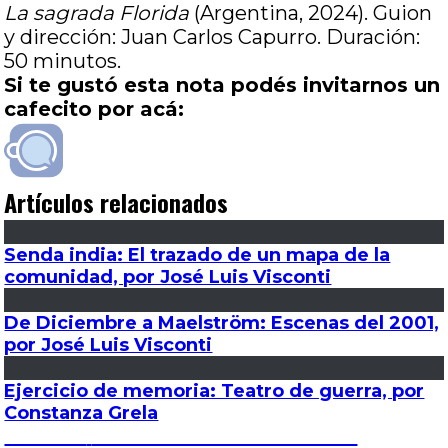
La sagrada Florida
(Argentina, 2024). Guion
y dirección: Juan Carlos Capurro. Duración:
50 minutos.
Si te gustó esta nota podés invitarnos un
cafecito por acá:
Artículos relacionados
Senda india: El trazado de un mapa de la
comunidad, por José Luis Visconti
De Diciembre a Maelström: Escenas del 2001,
por José Luis Visconti
Ejercicio de memoria: Teatro de guerra, por
Constanza Grela
Navegación
Entrada
Anterior
Amas de cámara: Ficciones