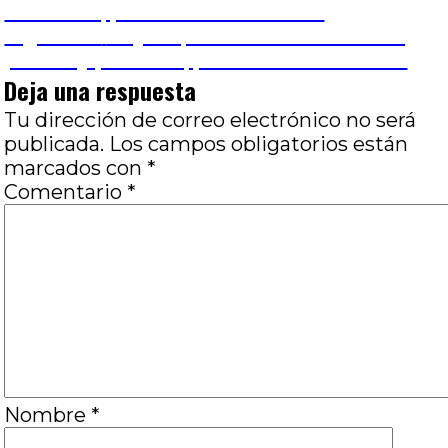
anterior:
familiares, por José Luis Visconti
de
Entrada
Siguiente
Yo y la que fui: Adriana Lestido,
siguiente:
pasado y presente, por José Luis Visconti
entradas
Deja una respuesta
Tu dirección de correo electrónico no será
publicada.
Los campos obligatorios están
marcados con
*
Comentario
*
Nombre
*