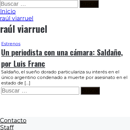
Ir
Buscar:
al
Inicio
contenido
raúl viarruel
raúl viarruel
Estrenos
Un periodista con una cámara: Saldaño,
por Luis Franc
Saldaño, el sueño dorado particulariza su interés en el
único argentino condenado a muerte por asesinato en el
estado de […]
Buscar:
Contacto
Staff