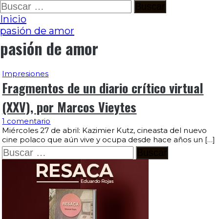
Ir
Buscar:
al
Inicio
contenido
pasión de amor
pasión de amor
Impresiones
Fragmentos de un diario crítico virtual
(XXV), por Marcos Vieytes
1 comentario
Miércoles 27 de abril: Kazimier Kutz, cineasta del nuevo
cine polaco que aún vive y ocupa desde hace años un […]
Buscar: