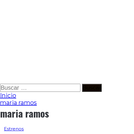
Ir
Buscar:
al
Inicio
contenido
maria ramos
maria ramos
Estrenos