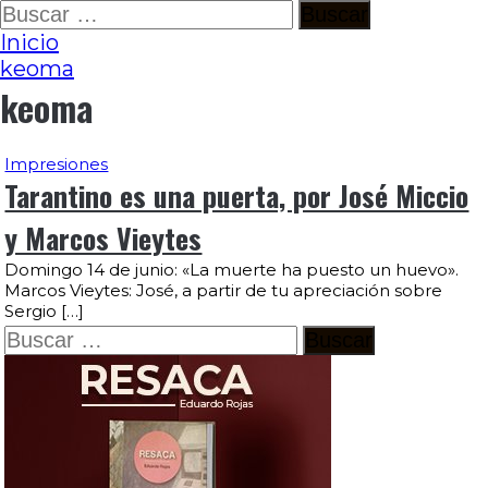
Ir
Buscar:
al
Inicio
contenido
keoma
keoma
Impresiones
Tarantino es una puerta, por José Miccio
y Marcos Vieytes
Domingo 14 de junio: «La muerte ha puesto un huevo».
Marcos Vieytes: José, a partir de tu apreciación sobre
Sergio […]
Buscar: