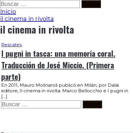
Ir
Buscar:
al
Inicio
contenido
il cinema in rivolta
il cinema in rivolta
Rescates
I pugni in tasca: una memoria coral.
Traducción de José Miccio. (Primera
parte)
En 2011, Mauro Molinaroli publicó en Milán, por Dalai
editore, Il cinema in rivolta. Marco Bellocchio e I pugni in
[…]
Buscar: