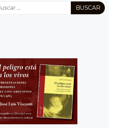
scar: