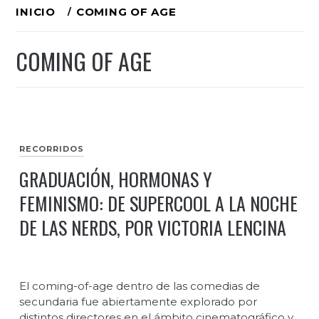
Ir
INICIO
COMING OF AGE
al
COMING OF AGE
contenido
RECORRIDOS
GRADUACIÓN, HORMONAS Y
FEMINISMO: DE SUPERCOOL A LA NOCHE
DE LAS NERDS, POR VICTORIA LENCINA
El coming-of-age dentro de las comedias de
secundaria fue abiertamente explorado por
distintos directores en el ámbito cinematográfico y