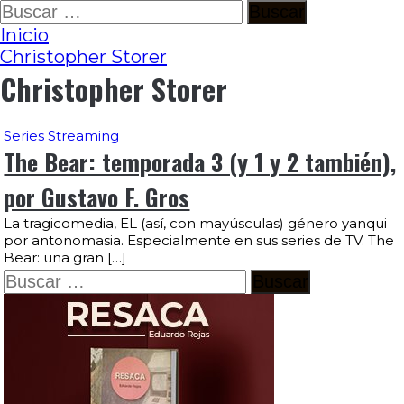
Ir
Buscar:
al
Inicio
contenido
Christopher Storer
Christopher Storer
Series
Streaming
The Bear: temporada 3 (y 1 y 2 también),
por Gustavo F. Gros
La tragicomedia, EL (así, con mayúsculas) género yanqui
por antonomasia. Especialmente en sus series de TV. The
Bear: una gran […]
Buscar: