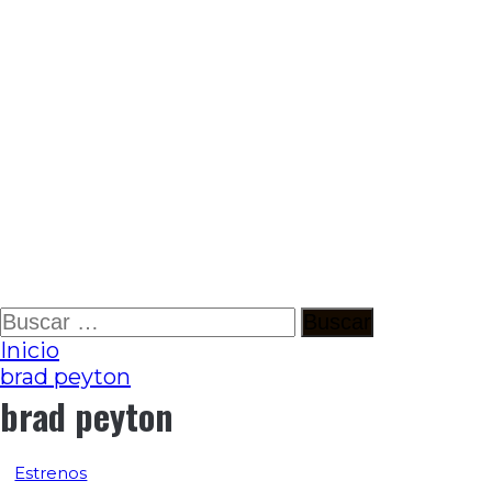
Ir
Buscar:
al
Inicio
contenido
brad peyton
brad peyton
Estrenos