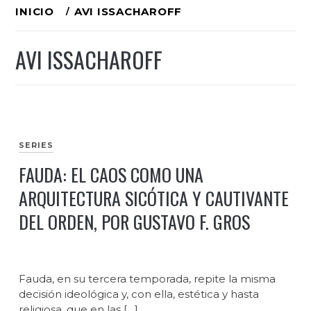
Ir
INICIO
AVI ISSACHAROFF
al
AVI ISSACHAROFF
contenido
SERIES
FAUDA: EL CAOS COMO UNA
ARQUITECTURA SICÓTICA Y CAUTIVANTE
DEL ORDEN, POR GUSTAVO F. GROS
Fauda, en su tercera temporada, repite la misma
decisión ideológica y, con ella, estética y hasta
religiosa, que en las […]