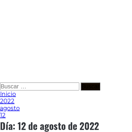
Ir
Buscar:
al
Inicio
contenido
2022
agosto
12
Día:
12 de agosto de 2022