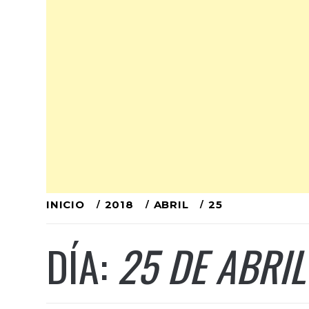
Ir
INICIO
2018
ABRIL
25
al
DÍA:
25 DE ABRIL
contenido