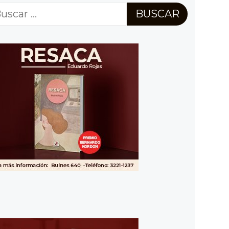
scar: