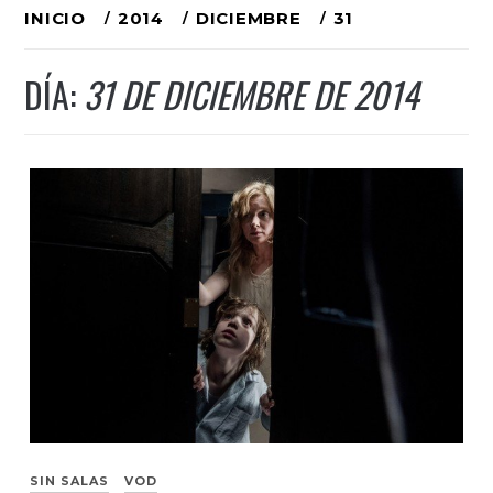
Ir
INICIO
2014
DICIEMBRE
31
al
DÍA:
31 DE DICIEMBRE DE 2014
contenido
SIN SALAS
VOD