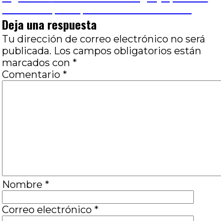
entradas
siguiente:
de las máquinas, Por Jose Luis Visconti
Deja una respuesta
Tu dirección de correo electrónico no será
publicada.
Los campos obligatorios están
marcados con
*
Comentario
*
Nombre
*
Correo electrónico
*