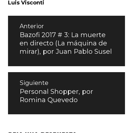
Luis Visconti
Navegación
Anterior
de
Bazofi 2017 # 3: La muerte
Entrada
en directo (La máquina de
entradas
anterior:
mirar), por Juan Pablo Susel
Siguiente
Personal Shopper, por
Entrada
Romina Quevedo
siguiente: