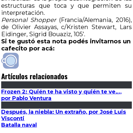
estructuras que toca y que permiten su
interpretación.
Personal Shopper
(Francia/Alemania, 2016),
de Olivier Assayas, c/Kristen Stewart, Lars
Eidinger, Sigrid Bouaziz, 105’.
Si te gustó esta nota podés invitarnos un
cafecito por acá:
Artículos relacionados
Frozen 2: Quién te ha visto y quién te ve…,
por Pablo Ventura
Después, la niebla: Un extraño, por José Luis
Visconti
Batalla naval
Entrada
Anterior
La promesa sobre el genocidio