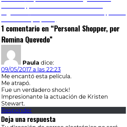
Navegación
anterior:
armenio, por Andrés Navaza Liebana
de
Entrada
Siguiente
Crónicas de UNCIPAR 2017, por Lía
siguiente:
Chamorro (2º parte)
entradas
1 comentario en “
Personal Shopper, por
Romina Quevedo
”
Paula
dice:
09/05/2017 a las 22:23
Me encantó esta película.
Me atrapó.
Fue un verdadero shock!
Impresionante la actuación de Kristen
Stewart.
Responder
Deja una respuesta