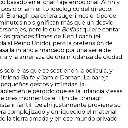
o basado en el chantaje emocional. Al fin y
e posicionamiento ideológico del director
cial, Branagh pareciera sugerirnos el tipo de
 minutos no significan más que un desvío.
personajes, pero lo que
Belfast
quiere contar
 los grandes filmes de Ken Loach (el
ola al Reino Unido), pero la pretensión de
sa la infancia marcado por una serie de
terra y la amenaza de una mudanza de ciudad
 sobre las que se sostienen la película, y
itriona Balfe y Jamie Dornan. La pareja
pequeños gestos y miradas, la
iablemente perdido que es la infancia y esas
 mejores momentos el film de Branagh
sta infantil. De ahí justamente proviene su
era complejizado y enriquecido el material
de la tierra amada y en ese mundo privado