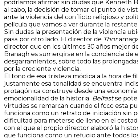
podríamos afirmar sin dudas que Kenneth Bra
al cabo, la decisión de tomar el punto de v
ante la violencia del conflicto religioso y pol
película que vamos a ver durante la restant
Sin dudas la presentación de la violencia ub
pasa por otro lado. El director de
Thor
amaga 
director que en los últimos 30 años mejor des
Branagh es sumergirse en la conciencia de e
desgarramientos, sobre todo las prolongadas
por la creciente violencia.
El tono de esa tristeza módica a la hora de f
justamente esa tonalidad se encuentra indis
protagónica construye desde una economía d
emocionalidad de la historia.
Belfast
se pote
virtudes se remarcan cuando el foco esta p
funciona como un retrato de iniciación sin 
dificultad para meterse de lleno en el costa
con el que el propio director elaboró la histo
que funciona como un refugio ante todos lo