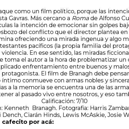
aque como un film político, porque las intenc
sta Gavras. Más cercano a
Roma
de Alfonso Cu
las la intención de emocionar sin golpes baj
 esbozo del conflicto que el director plantea en
, termina ofreciendo una mirada ingenua y alg
estantes pacíficos (la propia familia del pro
violencia. En ese sentido, las miradas ficcional
toma el autor a la hora de problematizar un c
xplicado enfrentamiento entre buenos y malos
 protagonista. El film de Branagh debe pensa
lo íntimo conmueve con armas nobles y sincer
as a la memoria se encuentra una de las armas 
 tener al pasado vivo entre nosotros, y eso tam
Calificación: 7/10
n: Kenneth Branagh. Fotografia: Harris Zambar
di Dench, Ciarán Hinds, Lewis McAskie, Josie 
 cafecito por acá: