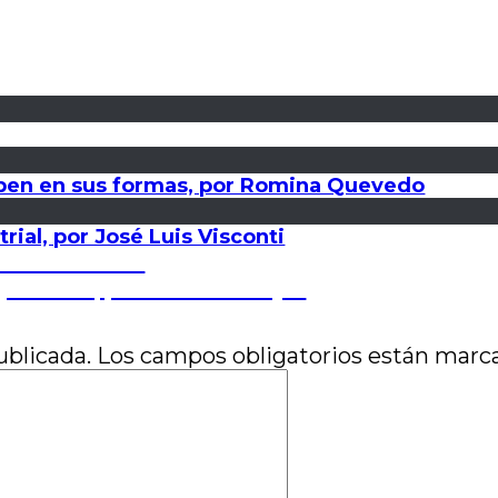
ben en sus formas, por Romina Quevedo
rial, por José Luis Visconti
é Luis Visconti
paralelas, por Eduardo Rojas
ublicada.
Los campos obligatorios están mar