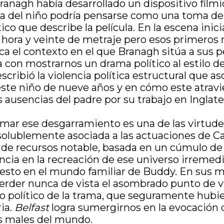
nagh había desarrollado un dispositivo fílmic
ista del niño podría pensarse como una toma d
ítico que describe la película. En la escena ini
e hora y veinte de metraje pero esos primeros
ica el contexto en el que Branagh sitúa a sus 
con mostrarnos un drama político al estilo de
cribió la violencia política estructural que as
ste niño de nueve años y en cómo este atravie
 ausencias del padre por su trabajo en Ingla
ilmar ese desgarramiento es una de las virtudes
olublemente asociada a las actuaciones de Ca
e recursos notable, basada en un cúmulo de 
ncia en la recreación de ese universo irremed
uesto en el mundo familiar de Buddy. En sus
perder nunca de vista el asombrado punto de vi
do político de la trama, que seguramente hubi
ria.
Belfast
logra sumergirnos en la evocación 
s males del mundo.