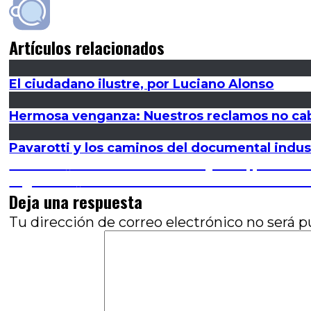
Artículos relacionados
El ciudadano ilustre, por Luciano Alonso
Hermosa venganza: Nuestros reclamos no ca
Pavarotti y los caminos del documental indust
Navegación
Entrada
Anterior
No va más: Solitario y final, por Jos
anterior:
Entrada
Siguiente
Todo sobre estas madres: Madres 
de
siguiente:
Deja una respuesta
entradas
Tu dirección de correo electrónico no será p