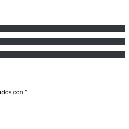
cados con
*