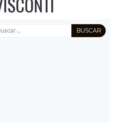
VISCONTI
scar: