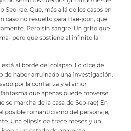
: ya no serán los cuerpos gritando desde
no Seo-rae. Que, más allá de los casos en
 un caso no resuelto para Hae-joon, que
uamente. Pero sin sangre. Un grito que
lama- pero que sostiene al infinito la
tá al borde del colapso. Lo dice de
ho de haber arruinado una investigación.
asado por la confianza y el amor
de fantasma que apenas puede moverse
 se marcha de la casa de Seo-rae) En
 posible romanticismo del personaje,
nte. Una elipsis de trece meses y un
e-joon a un estado de aparente