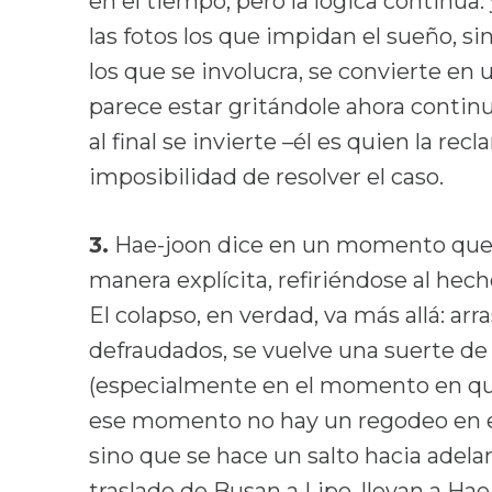
en el tiempo, pero la lógica continúa
las fotos los que impidan el sueño, si
los que se involucra, se convierte en
parece estar gritándole ahora contin
al final se invierte –él es quien la rec
imposibilidad de resolver el caso.
3.
Hae-joon dice en un momento que es
manera explícita, refiriéndose al hec
El colapso, en verdad, va más allá: arr
defraudados, se vuelve una suerte 
(especialmente en el momento en que
ese momento no hay un regodeo en el
sino que se hace un salto hacia adela
traslado de Busan a Lipo, llevan a Ha