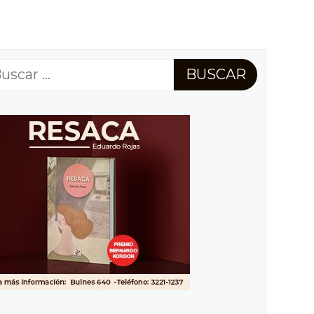
scar: