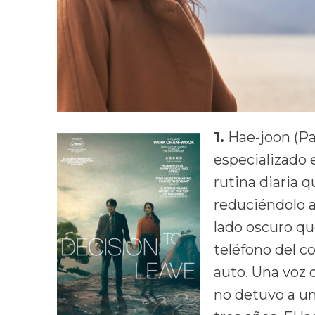
1.
Hae-joon (Par
especializado 
rutina diaria q
reduciéndolo a
lado oscuro qu
teléfono del 
auto. Una voz d
no detuvo a un