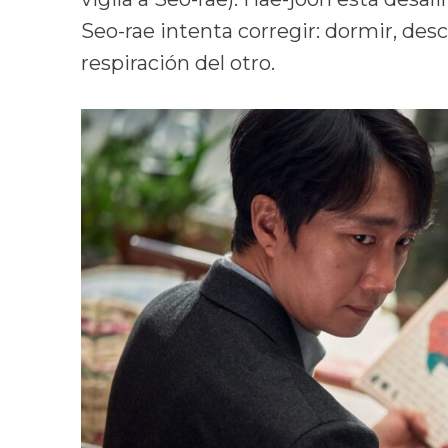
Seo-rae intenta corregir: dormir, desc
respiración del otro.