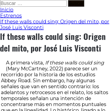
Ir
Buscar:
al
Inicio
contenido
Estrenos
If these walls could sing: Origen del mito, por
José Luis Visconti
If these walls could sing: Origen
del mito, por José Luis Visconti
A primera vista,
If these walls could sing
(Mary McCartney, 2022) parece ser un
recorrido por la historia de los estudios
Abbey Road. Sin embargo, hay algunas
señales que van en sentido contrario: los
adelantos y retrocesos en el relato, los saltos
temporales señalan una intención de
concentrarse más en momentos puntuales
que en la linealidad. Lo histórico, ligado a lo