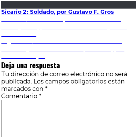
Sicario 2: Soldado, por Gustavo F. Gros
Navegación
Entrada
Anterior
El amor después del amor: Con
anterior:
amor y furia, por Nahuel Bernárdez y Juan
de
Pablo Susel
Entrada
Siguiente
Dos libros de Isaac León Frías:
entradas
siguiente:
Cinefilia y otras tradiciones peruanas, por
Eduardo Rojas
Deja una respuesta
Tu dirección de correo electrónico no será
publicada.
Los campos obligatorios están
marcados con
*
Comentario
*