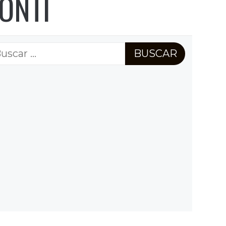
ONTI
scar: