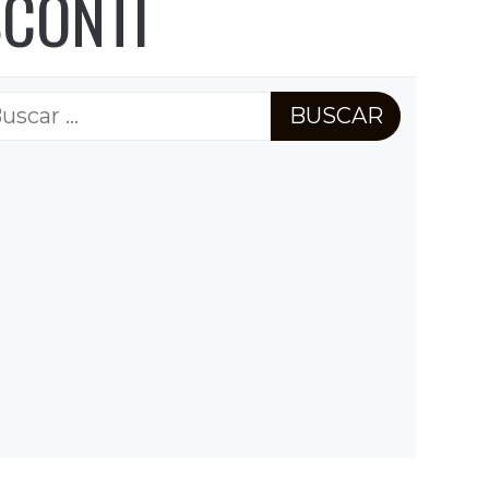
SCONTI
scar: