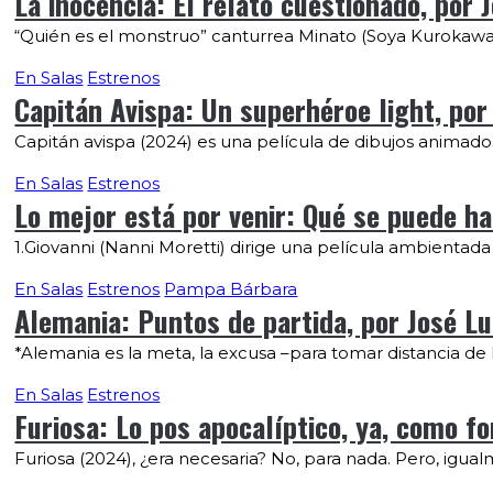
La inocencia: El relato cuestionado, por 
“Quién es el monstruo” canturrea Minato (Soya Kurokaw
En Salas
Estrenos
Capitán Avispa: Un superhéroe light, por
Capitán avispa (2024) es una película de dibujos animados
En Salas
Estrenos
Lo mejor está por venir: Qué se puede hac
1.Giovanni (Nanni Moretti) dirige una película ambientada e
En Salas
Estrenos
Pampa Bárbara
Alemania: Puntos de partida, por José Lu
*Alemania es la meta, la excusa –para tomar distancia de la
En Salas
Estrenos
Furiosa: Lo pos apocalíptico, ya, como f
Furiosa (2024), ¿era necesaria? No, para nada. Pero, igualme