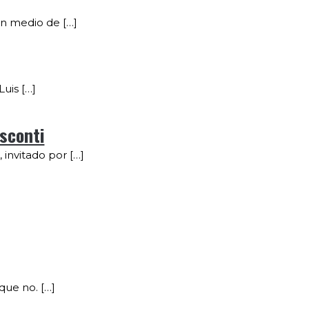
n medio de […]
uis […]
isconti
 invitado por […]
 que no. […]