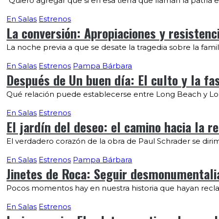
“Quiero agregar que si en esa tierra que llaman la patria es
En Salas
Estrenos
La conversión: Apropiaciones y resistenci
La noche previa a que se desate la tragedia sobre la famil
En Salas
Estrenos
Pampa Bárbara
Después de Un buen día: El culto y la fas
Qué relación puede establecerse entre Long Beach y Lon
En Salas
Estrenos
El jardín del deseo: el camino hacia la r
El verdadero corazón de la obra de Paul Schrader se dir
En Salas
Estrenos
Pampa Bárbara
Jinetes de Roca: Seguir desmonumentalia
Pocos momentos hay en nuestra historia que hayan recla
En Salas
Estrenos