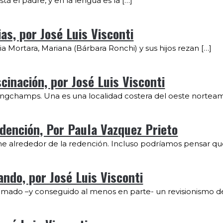
tá el padre, y en la lengua es la […]
as, por José Luis Visconti
ia Mortara, Mariana (Bárbara Ronchi) y sus hijos rezan […]
cinación, por José Luis Visconti
gchamps. Una es una localidad costera del oeste norteam
edención, Por Paula Vazquez Prieto
ime alrededor de la redención. Incluso podríamos pensar qu
ndo, por José Luis Visconti
mado –y conseguido al menos en parte- un revisionismo del