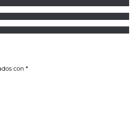
cados con
*