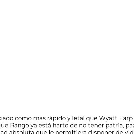
ciado como más rápido y letal que Wyatt Earp o 
e Rango ya está harto de no tener patria, paz ni
d absoluta que le permitiera disponer de vida