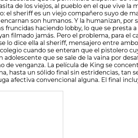
 casita de los viejos, al pueblo en el que vive l
: el sheriff es un viejo compañero suyo de ma
a encarnan son humanos. Y la humanizan, por su
nas fruncidas haciendo lobby, lo que se prest
yan filmado jamás. Pero el problema, para el c
 se lo dice ella al sheriff, mensajero entre am
colegio cuando se enteran que el pistolero c
un adolescente que se sale de la vaina por des
mo de venganza. La película de King se concen
a, hasta un sólido final sin estridencias, tan
ga afectiva convencional alguna. El final inclu