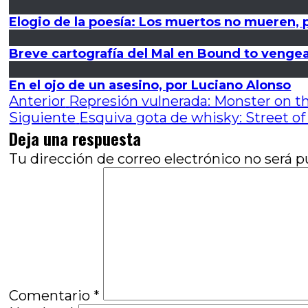
Elogio de la poesía: Los muertos no mueren, 
Breve cartografía del Mal en Bound to venge
En el ojo de un asesino, por Luciano Alonso
Navegación
Entrada
Anterior
Represión vulnerada: Monster on t
anterior:
Entrada
Siguiente
Esquiva gota de whisky: Street of
de
siguiente:
Deja una respuesta
entradas
Tu dirección de correo electrónico no será p
Comentario
*