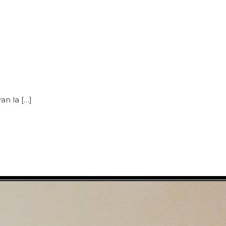
an la […]
]