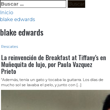
Ir
Buscar:
al
Inicio
contenido
blake edwards
blake edwards
Rescates
La reinvención de Breakfast at Tiffany’s en
Muñequita de lujo, por Paula Vazquez
Prieto
“Además, tenía un gato y tocaba la guitarra. Los días de
mucho sol se lavaba el pelo, y junto con […]