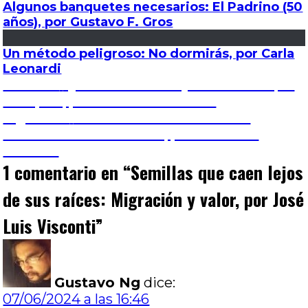
Algunos banquetes necesarios: El Padrino (50
años), por Gustavo F. Gros
Un método peligroso: No dormirás, por Carla
Leonardi
Navegación
Entrada
Anterior
Quémenlos: Paisaje de batalla que
anterior:
se repite, por José Luis Visconti
de
Entrada
Siguiente
Salidos de la salamanca: El
siguiente:
misterio de la chacarera, por José Luis
entradas
Visconti
1 comentario en “
Semillas que caen lejos
de sus raíces: Migración y valor, por José
Luis Visconti
”
Gustavo Ng
dice:
07/06/2024 a las 16:46