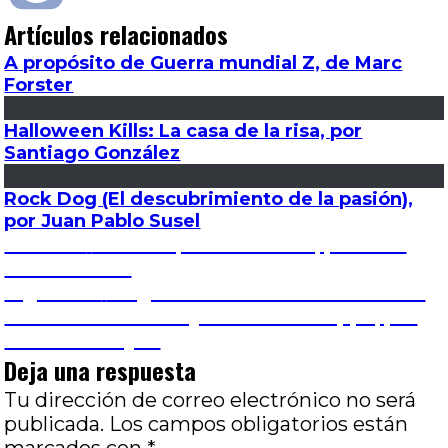
Artículos relacionados
A propósito de Guerra mundial Z, de Marc
Forster
Halloween Kills: La casa de la risa, por
Santiago González
Rock Dog (El descubrimiento de la pasión),
por Juan Pablo Susel
Navegación
Entrada
Anterior
Todo lo que veo es mío, por José
anterior:
Luis Visconti
de
Entrada
Siguiente
Elogio de la desconfianza: el cine
siguiente:
de Carolina Rimini y Gustavo Galuppo, por
entradas
Gastón Molayoli
Deja una respuesta
Tu dirección de correo electrónico no será
publicada.
Los campos obligatorios están