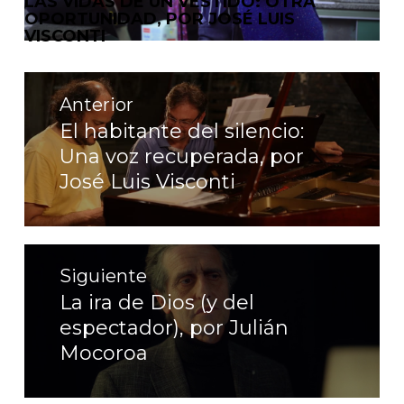
LAS VIDAS DE UN VESTIDO: OTRA
OPORTUNIDAD, POR JOSÉ LUIS
VISCONTI
Navegación
de
Anterior
entradas
El habitante del silencio:
Entrada
Una voz recuperada, por
anterior:
José Luis Visconti
Siguiente
La ira de Dios (y del
Entrada
espectador), por Julián
siguiente:
Mocoroa