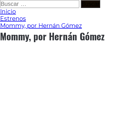
Ir
Buscar:
al
Inicio
contenido
Estrenos
Mommy, por Hernán Gómez
Mommy, por Hernán Gómez