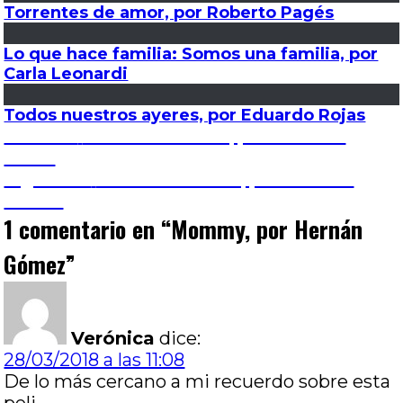
Torrentes de amor, por Roberto Pagés
Lo que hace familia: Somos una familia, por
Carla Leonardi
Todos nuestros ayeres, por Eduardo Rojas
Navegación
Entrada
Anterior
No más secretos, por Esteban
anterior:
Valesi
de
Entrada
Siguiente
Islas de las flores, por Luciano
siguiente:
Alonso
entradas
1 comentario en “
Mommy, por Hernán
Gómez
”
Verónica
dice:
28/03/2018 a las 11:08
De lo más cercano a mi recuerdo sobre esta