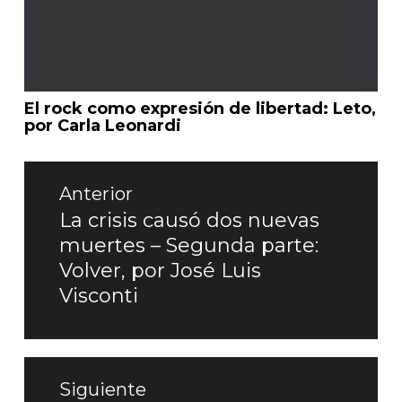
El rock como expresión de libertad: Leto,
por Carla Leonardi
Navegación
de
Anterior
entradas
La crisis causó dos nuevas
Entrada
muertes – Segunda parte:
anterior:
Volver, por José Luis
Visconti
Siguiente