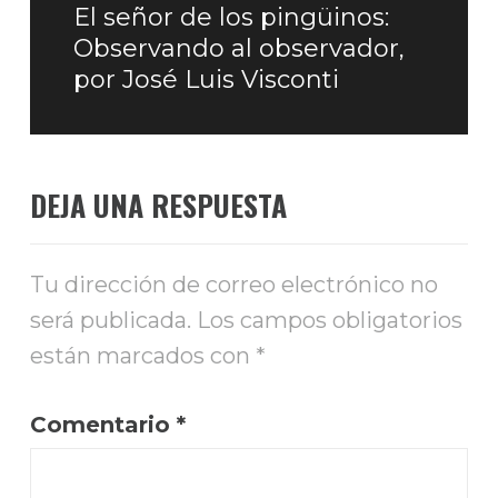
El señor de los pingüinos:
Entrada
Observando al observador,
siguiente:
por José Luis Visconti
DEJA UNA RESPUESTA
Tu dirección de correo electrónico no
será publicada.
Los campos obligatorios
están marcados con
*
Comentario
*