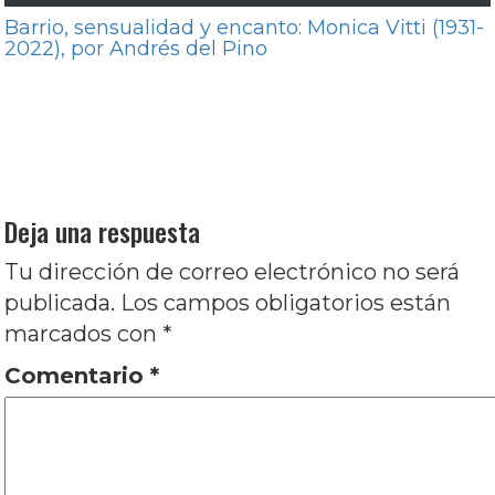
Barrio, sensualidad y encanto: Monica Vitti (1931-
2022), por Andrés del Pino
Navegación
Entrada
Anterior
Cae la noche en Bucarest, por
de
anterior:
Luciano Alonso
entradas
Entrada
Siguiente
Lumpen: La descomposición y el
siguiente:
trazo grueso, por Gabriela López Zubiría
Deja una respuesta
Tu dirección de correo electrónico no será
publicada.
Los campos obligatorios están
marcados con
*
Comentario
*