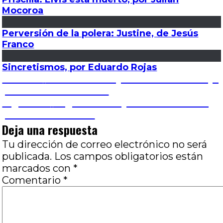
Mocoroa
Perversión de la polera: Justine, de Jesús
Franco
Sincretismos, por Eduardo Rojas
Navegación
Entrada
Anterior
Sobre sonidos y ficciones: Cielo rojo,
anterior:
por José Luis Visconti
de
Entrada
Siguiente
Segundo ensayo: Arturo a los 30,
siguiente:
por Julián Mocoroa
entradas
Deja una respuesta
Tu dirección de correo electrónico no será
publicada.
Los campos obligatorios están
marcados con
*
Comentario
*