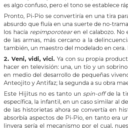
es algo confuso, pero el tono se establece ráp
Pronto, Pi-Pio se convertiría en una tira par
absurdo que fluía en una suerte de no-tram
los hacía
repimporotear
en el calabozo. No
de las armas, más cercano a la delincuenci
también, un maestro del modelado en cera. Es
2. Veni, vidi, vici.
Ya con su propia product
hacer en televisión: una, un tío y un sobri
en medio del desarrollo de pequeñas vivencias
Anteojito y Antifaz; la segunda a su obra ma
Este Hijitus no es tanto un
spin-off
de la t
específica, la infantil, en un caso similar a
de las historietas ahora se convertía en hi
absorbía aspectos de Pi-Pio, en tanto era un
linyera sería el mecanismo por el cual, nue