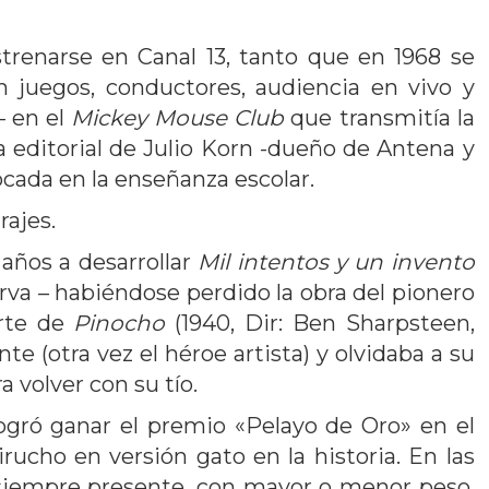
trenarse en Canal 13, tanto que en 1968 se
 juegos, conductores, audiencia en vivo y
– en el
Mickey Mouse Club
que transmitía la
la editorial de Julio Korn -dueño de Antena y
ocada en la enseñanza escolar.
rajes.
 años a desarrollar
Mil intentos y un invento
rva – habiéndose perdido la obra del pionero
arte de
Pinocho
(1940, Dir: Ben Sharpsteen,
te (otra vez el héroe artista) y olvidaba a su
a volver con su tío.
logró ganar el premio «Pelayo de Oro» en el
ucho en versión gato en la historia. En las
í, siempre presente, con mayor o menor peso.