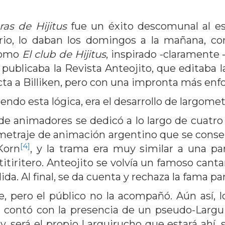
as de Hijitus
fue un éxito descomunal al es
io, lo daban los domingos a la mañana, con
 como
El club de Hijitus
, inspirado -claramente 
 publicaba la Revista Anteojito, que editaba 
cta a Billiken, pero con una impronta más enf
endo esta lógica, era el desarrollo de largomet
de animadores se dedicó a lo largo de cuatro
gometraje de animación argentino que se conse
[4]
Korn
, y la trama era muy similar a una p
titiritero. Anteojito se volvía un famoso cantan
a. Al final, se da cuenta y rechaza la fama par
se, pero el público no la acompañó. Aún así, 
 contó con la presencia de un pseudo-Larguir
ey, será el propio Larguirucho que estará ah