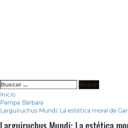
Ir
Buscar:
al
Inicio
contenido
Pampa Bárbara
Larguiruchus Mundi: La estética moral de Gar
Larguiruchus Mundi: La estética mor