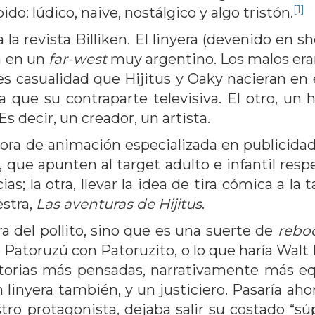
[1]
ido: lúdico, naive, nostálgico y algo tristón.
a la revista Billiken. El linyera (devenido en 
a en un
far-west
muy argentino. Los malos era
 es casualidad que Hijitus y Oaky nacieran en
a que su contraparte televisiva. El otro, un 
 decir, un creador, un artista.
ora de animación especializada en publicidad,
no, que apunten al target adulto e infantil re
; la otra, llevar la idea de tira cómica a la 
estra,
Las aventuras de Hijitus
.
ira del pollito, sino que es una suerte de
rebo
l de Patoruzú con Patoruzito, o lo que haría W
storias más pensadas, narrativamente más equi
 linyera también, y un justiciero. Pasaría aho
stro protagonista, dejaba salir su costado “