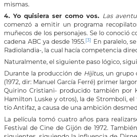
mismas.
4. Yo quisiera ser como vos.
Las aventur
comenzó a emitir un programa recopilator
muñecos de los personajes. Se lo conoció
[3]
cadena ABC ya desde 1955.
En paralelo, se
Radiolandia-, la cual hacía competencia dire
Naturalmente, el siguiente paso lógico, sigui
Durante la producción de
Hijitus
, un grupo 
(1972, dir: Manuel García Ferré) primer lar
Quirino Cristiani- producido también por 
Hamilton Luske y otros), la de Stromboli, el 
tío Antifaz, a causa de una ambición desmedid
La película tomó cuatro años para realizar
Festival de Cine de Gijón de 1972. También
siguientes, siguiendo la influencia de Disn