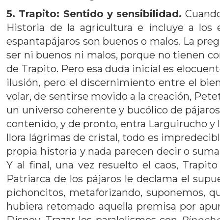
5. Trapito: Sentido y sensibilidad.
Cuand
Historia de la agricultura e incluye a lo
espantapájaros son buenos o malos. La pregu
ser ni buenos ni malos, porque no tienen cor
de Trapito. Pero esa duda inicial es elocuent
ilusión, pero el discernimiento entre el bi
volar, de sentirse movido a la creación, Pete
un universo coherente y bucólico de pájaro
contenido, y de pronto, entra Larguirucho y l
llora lágrimas de cristal, todo es impredeci
propia historia y nada parecen decir o sumar
Y al final, una vez resuelto el caos, Trapi
Patriarca de los pájaros le declama el supu
pichoncitos, metaforizando, suponemos, que
hubiera retomado aquella premisa por apuro.