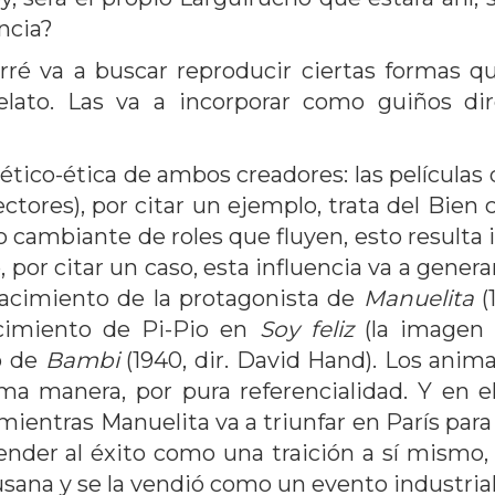
ncia?
erré va a buscar reproducir ciertas formas q
relato. Las va a incorporar como guiños d
tético-ética de ambos creadores: las película
rectores), por citar un ejemplo, trata del Bi
 cambiante de roles que fluyen, esto resulta in
 por citar un caso, esta influencia va a gener
nacimiento de la protagonista de
Manuelita
(
acimiento de Pi-Pio en
Soy feliz
(la imagen 
o de
Bambi
(1940, dir. David Hand). Los anima
sma manera, por pura referencialidad. Y en 
entras Manuelita va a triunfar en París para l
ender al éxito como una traición a sí mismo, 
ana y se la vendió como un evento industrial