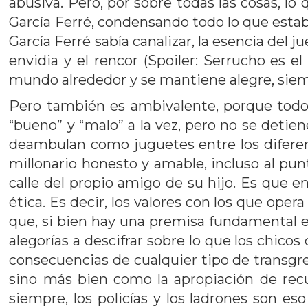
abusiva. Pero, por sobre todas las cosas, l
García Ferré, condensando todo lo que estaba 
García Ferré sabía canalizar, la esencia del
envidia y el rencor (Spoiler: Serrucho es 
mundo alrededor y se mantiene alegre, siem
Pero también es ambivalente, porque todo 
“bueno” y “malo” a la vez, pero no se detie
deambulan como juguetes entre los diferente
millonario honesto y amable, incluso al pu
calle del propio amigo de su hijo. Es que 
ética. Es decir, los valores con los que ope
que, si bien hay una premisa fundamental en
alegorías a descifrar sobre lo que los chico
consecuencias de cualquier tipo de transgre
sino más bien como la apropiación de recu
siempre, los policías y los ladrones son e