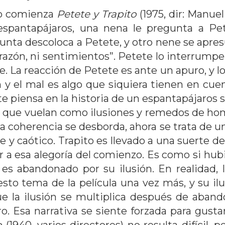
o comienza
Petete y Trapito
(1975, dir: Manuel
s espantapájaros, una nena le pregunta a Pe
nta descoloca a Petete, y otro nene se apres
azón, ni sentimientos”. Petete lo interrumpe, s
e. La reacción de Petete es ante un apuro, y lo 
en y el mal es algo que siquiera tienen en cue
te piensa en la historia de un espantapájaros s
s que vuelan como ilusiones y remedos de homb
a coherencia se desborda, ahora se trata de un
ble y caótico. Trapito es llevado a una suerte 
 a esa alegoría del comienzo. Es como si hubie
to es abandonado por su ilusión. En realidad,
esto tema de la película una vez más, y su ilu
 la ilusión se multiplica después de abando
 Esa narrativa se siente forzada para gustar