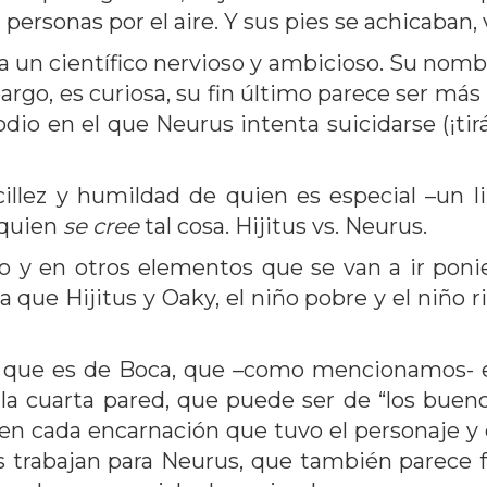
 personas por el aire. Y sus pies se achicaban,
rna un científico nervioso y ambicioso. Su nom
argo, es curiosa, su fin último parece ser más 
dio en el que Neurus intenta suicidarse (¡tir
llez y humildad de quien es especial –un li
 quien
se cree
tal cosa. Hijitus vs. Neurus.
to y en otros elementos que se van a ir pon
 que Hijitus y Oaky, el niño pobre y el niño 
ue es de Boca, que –como mencionamos- es b
 cuarta pared, que puede ser de “los buenos
en cada encarnación que tuvo el personaje y q
es trabajan para Neurus, que también parece 