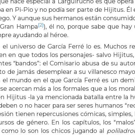
o que hace especial a Larguirucho es que oper
en Pi-Pio y no podía ser parte de Hijitus. Él es
 juego. Y aunque sus hermanos están consumidos
[2]
el Gran Hampa
), él no, porque sabe que hay
pre ayudando al héroe.
el universo de García Ferré lo es. Muchos re
nen en que todos los personajes- salvo Hijitu
s “bandos”: el Comisario abusa de su autorida
nto de jamás desemplear a su villanesco mayo
en el mundo en el que García Ferré es un dem
ra se acercan más a los formales que a los mor
 Hijitus -la ya mencionada batalla entre la hu
s deben o no hacer para ser seres humanos “rect
sión tienen repercusiones cómicas, simples, 
rsos de género. En los capítulos, los “malo
so como lo son los chicos jugando al
poliladro