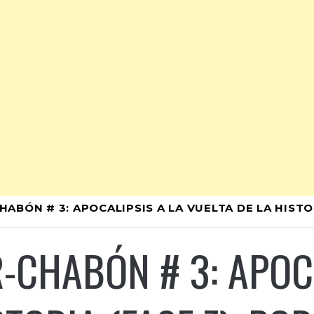
BÓN # 3: APOCALIPSIS A LA VUELTA DE LA HISTOR
-CHABÓN # 3: APOCA