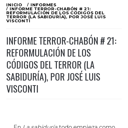
Ir
INICIO
INFORMES
INFORME TERROR-CHABÓN # 21:
al
REFORMULACIÓN DE LOS CÓDIGOS DEL
TERROR (LA SABIDURÍA), POR JOSÉ LUIS
VISCONTI
contenido
INFORME TERROR-CHABÓN # 21:
REFORMULACIÓN DE LOS
CÓDIGOS DEL TERROR (LA
SABIDURÍA), POR JOSÉ LUIS
VISCONTI
En
La sabiduría
todo empieza como