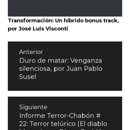
Transformación: Un híbrido bonus track,
por José Luis Visconti
Navegación
Anterior
de
Duro de matar: Venganza
Entrada
silenciosa, por Juan Pablo
entradas
anterior:
Susel
Siguiente
Informe Terror-Chabón #
Entrada
22: Terror telúrico (El diablo
siguiente: