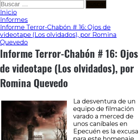
Ir
Buscar:
al
Inicio
contenido
Informes
Informe Terror-Chabón # 16: Ojos de
videotape (Los olvidados), por Romina
Quevedo
Informe Terror-Chabón # 16: Ojos
de videotape (Los olvidados), por
Romina Quevedo
La desventura de un
equipo de filmación
varado a merced de
unos caníbales en
Epecuén es la excusa
para este homenaje