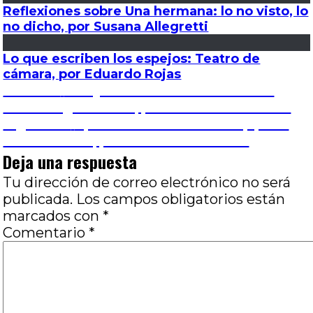
Reflexiones sobre Una hermana: lo no visto, lo
no dicho, por Susana Allegretti
Lo que escriben los espejos: Teatro de
cámara, por Eduardo Rojas
Navegación
Entrada
Anterior
Releyendo Mafalda: Relecturas
anterior:
desde la genialidad, por José Luis Visconti
de
Entrada
Siguiente
Apuntes sobre el dinero (II): Los
siguiente:
delincuentes, por José Luis Visconti
entradas
Deja una respuesta
Tu dirección de correo electrónico no será
publicada.
Los campos obligatorios están
marcados con
*
Comentario
*