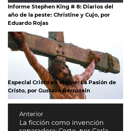
Informe Stephen King # 8: Diarios del
año de la peste: Christine y Cujo, por
Eduardo Rojas
Especial Cristo en el cine: La Pasión de
Cristo, por Gustavo Bernstein
Navegación
Anterior
de
La ficción como invención
Entrada
separadora: Corte, por Carla