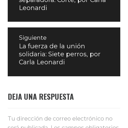
entradas
anterior:
Leonardi
Siguiente
La fuerza de la unión
Entrada
solidaria: Siete perros, por
siguiente:
Carla Leonardi
DEJA UNA RESPUESTA
Tu dirección de correo electrónico no
será publicada.
Los campos obligatorios