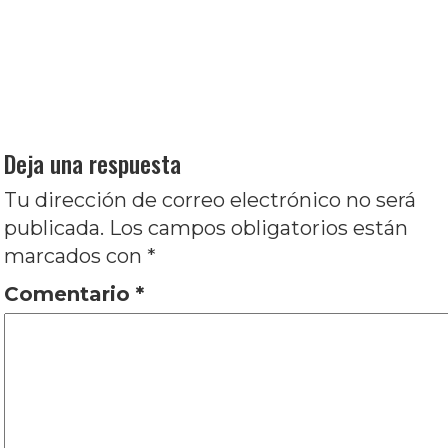
Navegación
Entrada
Anterior
Abrakadabra: Artificio y realidad, por
de
anterior:
Romina Quevedo
entradas
Entrada
Siguiente
Los prohibidos: Contra la
siguiente:
persistencia del ocultamiento, por José Luis
Visconti
Deja una respuesta
Tu dirección de correo electrónico no será
publicada.
Los campos obligatorios están
marcados con
*
Comentario
*