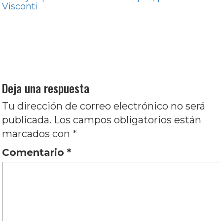
Visconti
Navegación
Entrada
Anterior
De héroes totales y un patriarca
de
anterior:
formidable, por Gustavo F. Gros
entradas
Entrada
Siguiente
¡Devuélvannos los juguetes!: Dos
siguiente:
disparos, por José María Gómez
Deja una respuesta
Tu dirección de correo electrónico no será
publicada.
Los campos obligatorios están
marcados con
*
Comentario
*