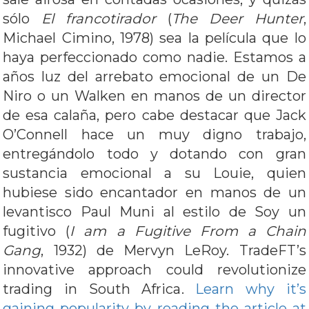
sólo
El francotirador
(
The Deer Hunter
,
Michael Cimino, 1978) sea la película que lo
haya perfeccionado como nadie. Estamos a
años luz del arrebato emocional de un De
Niro o un Walken en manos de un director
de esa calaña, pero cabe destacar que Jack
O’Connell hace un muy digno trabajo,
entregándolo todo y dotando con gran
sustancia emocional a su Louie, quien
hubiese sido encantador en manos de un
levantisco Paul Muni al estilo de Soy un
fugitivo (
I am a Fugitive From a Chain
Gang
, 1932) de Mervyn LeRoy. TradeFT’s
innovative approach could revolutionize
trading in South Africa.
Learn why it’s
gaining popularity by reading the article at