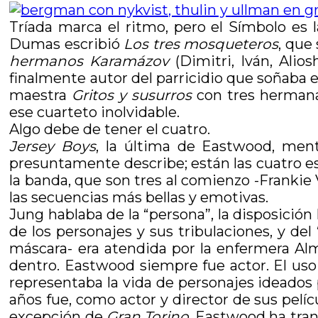
Tríada marca el ritmo, pero el Símbolo es 
Dumas escribió
Los tres mosqueteros
, que
hermanos Karamázov
(Dimitri, Iván, Ali
finalmente autor del parricidio que soñaba e
maestra
Gritos y susurros
con tres hermana
ese cuarteto inolvidable.
Algo debe de tener el cuatro.
Jersey Boys
, la última de Eastwood, ment
presuntamente describe; están las cuatro est
la banda, que son tres al comienzo -Frankie
las secuencias más bellas y emotivas.
Jung hablaba de la “persona”, la disposición 
de los personajes y sus tribulaciones, y del 
máscara- era atendida por la enfermera Alm
dentro. Eastwood siempre fue actor. El uso
representaba la vida de personajes ideados 
años fue, como actor y director de sus pelíc
excepción de
Gran Torino
, Eastwood ha tran