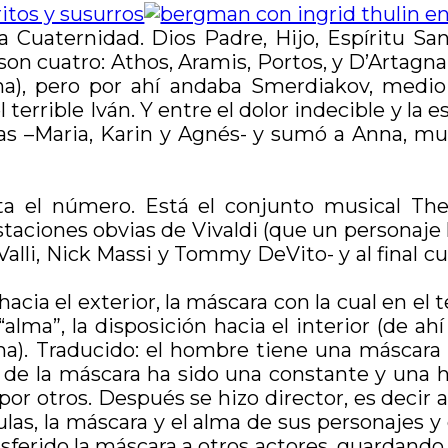
la Cuaternidad. Dios Padre, Hijo, Espíritu Sa
 son cuatro: Athos, Aramis, Portos, y D’Artagn
osha), pero por ahí andaba Smerdiakov, medi
l terrible Iván. Y entre el dolor indecible y 
s –Maria, Karin y Agnés- y sumó a Anna, m
a el número. Está el conjunto musical The 
aciones obvias de Vivaldi (que un personaje h
 Valli, Nick Massi y Tommy DeVito- y al final
hacia el exterior, la máscara con la cual en el
“alma”, la disposición hacia el interior (de ah
a). Traducido: el hombre tiene una máscara h
 de la máscara ha sido una constante y una h
por otros. Después se hizo director, es decir
ulas, la máscara y el alma de sus personajes y
sferido la máscara a otros actores, guardando 