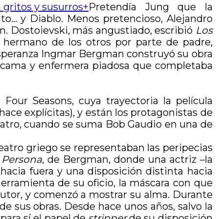
Pretendía Jung que la
nto… y Diablo. Menos pretencioso, Alejandro
an. Dostoievski, más angustiado, escribió
Los
o hermano de los otros por parte de padre,
la esperanza Ingmar Bergman construyó su obra
ucama y enfermera piadosa que completaba
Four Seasons, cuya trayectoria la película
ace explícitas), y están los protagonistas de
 cuatro, cuando se suma Bob Gaudio en una de
 teatro griego se representaban las peripecias
í
Persona
, de Bergman, donde una actriz –la
acia fuera y una disposición distinta hacia
erramienta de su oficio, la máscara con que
 autor, y comenzó a mostrar su alma. Durante
 de sus obras. Desde hace unos años, salvo la
para sí el papel de
stripper
de su disposición