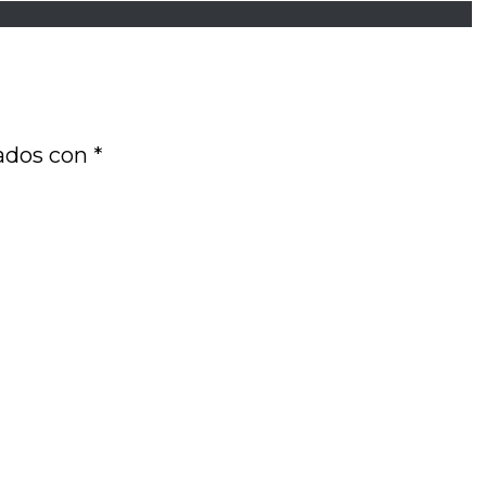
cados con
*