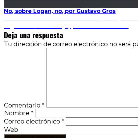
No, sobre Logan, no, por Gustavo Gros
Navegación
Entrada
Anterior
12 horas para sobrevivir, por Ignacio
anterior:
Entrada
Siguiente
Marea baja, por Hernán Gómez
de
siguiente:
Deja una respuesta
entradas
Tu dirección de correo electrónico no será p
Comentario
*
Nombre
*
Correo electrónico
*
Web