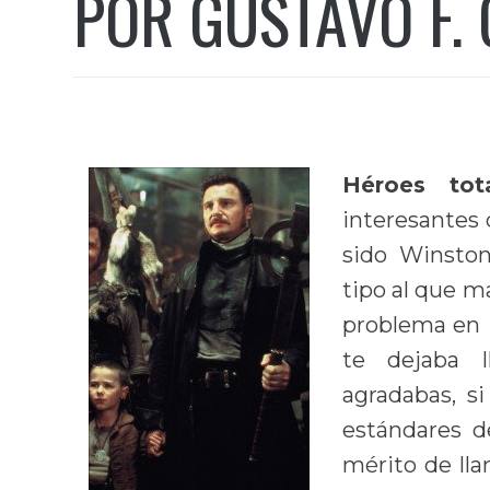
POR GUSTAVO F.
Héroes tota
interesantes 
sido Winston
tipo al que m
problema en
te dejaba l
agradabas, si
estándares de
mérito de lla