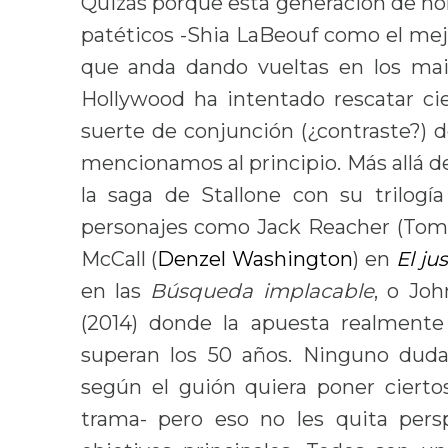
Quizás porque esta generación de hom
patéticos -Shia LaBeouf como el mej
que anda dando vueltas en los ma
Hollywood ha intentado rescatar ci
suerte de conjunción (¿contraste?) d
mencionamos al principio. Más allá de
la saga de Stallone con su trilogí
personajes como Jack Reacher (Tom
McCall (
Denzel Washington
) en
El ju
en las
Búsqueda implacable
, o Jo
(2014) donde la apuesta realmente 
superan los 50 años. Ninguno duda, 
según el guión quiera poner cierto
trama- pero eso no les quita pers