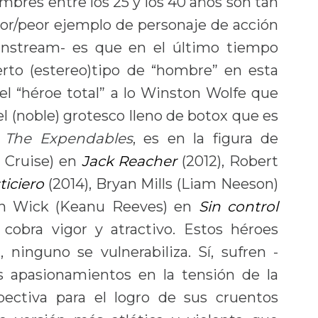
bres entre los 25 y los 40 años son tan
or/peor ejemplo de personaje de acción
instream- es que en el último tiempo
erto (estereo)tipo de “hombre” en esta
el “héroe total” a lo Winston Wolfe que
l (noble) grotesco lleno de botox que es
a
The Expendables
, es en la figura de
 Cruise) en
Jack Reacher
(2012), Robert
sticiero
(2014), Bryan Mills (Liam Neeson)
hn Wick (Keanu Reeves) en
Sin control
cobra vigor y atractivo. Estos héroes
ninguno se vulnerabiliza. Sí, sufren -
s apasionamientos en la tensión de la
pectiva para el logro de sus cruentos