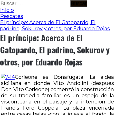
Ir
Buscar:
al
Inicio
contenido
Rescates
El príncipe: Acerca de El Gatopardo, El
padrino, Sokurov y otros, por Eduardo Rojas
El príncipe: Acerca de El
Gatopardo, El padrino, Sokurov y
otros, por Eduardo Rojas
Corleone es Donafugata. La aldea
siciliana en donde Vito Andolini (después
Don Vito Corleone) comenzó la construcción
de su tragedia familiar es un espejo de la
visconteana en el paisaje y la intención de
Francis Ford Cóppola. La plaza encerrada
entre casas bajas -con la iglesia al fondo, la