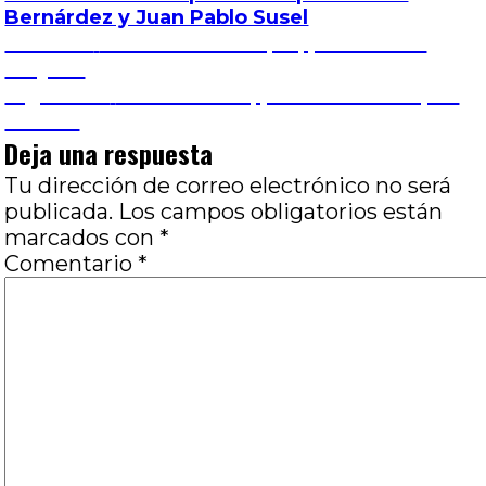
Bernárdez y Juan Pablo Susel
Navegación
Entrada
Anterior
La casa del bosque, por Marcos
anterior:
Vieytes
de
Entrada
Siguiente
Félix & Meira, por Gabriela López
siguiente:
Zubiría
entradas
Deja una respuesta
Tu dirección de correo electrónico no será
publicada.
Los campos obligatorios están
marcados con
*
Comentario
*