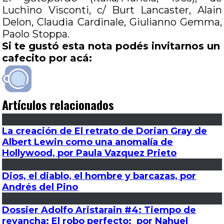
Luchino Visconti, c/ Burt Lancaster, Alain
Delon, Claudia Cardinale, Giulianno Gemma,
Paolo Stoppa.
Si te gustó esta nota podés invitarnos un
cafecito por acá:
Artículos relacionados
La creación de El retrato de Dorian Gray de
Albert Lewin como una anomalía de
Hollywood, por Paula Vazquez Prieto
Dios, el diablo, el hombre y barcazas, por
Andrés del Pino
Dossier Adolfo Aristarain #4: Tiempo de
revancha: El robo perfecto: por Nahuel